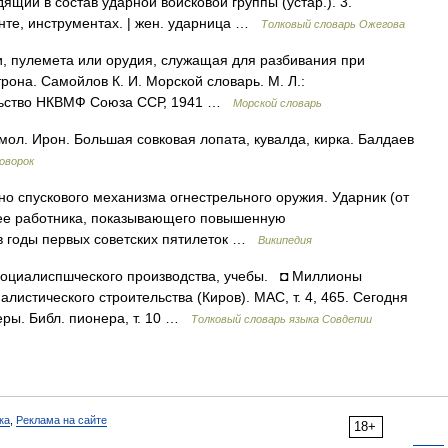
ящий в состав ударной войсковой группы (устар.). 3.
нте, инструментах. | жен. ударница …
Толковый словарь Ожегова
ки, пулемета или орудия, служащая для разбивания при
рона. Самойлов К. И. Морской словарь. М. Л.:
ельство НКВМФ Союза ССР, 1941 …
Морской словарь
, мол. Ирон. Большая совковая лопата, кувалда, кирка. Балдаев
оворок
о спускового механизма огнестрельного оружия. Ударник (от
е работника, показывающего повышенную
 в годы первых советских пятилеток …
Википедия
оциалиспшческого производства, учебы. ◘ Миллионы
истического строительства (Киров). МАС, т. 4, 465. Сегодня
еры. Библ. пионера, т. 10 …
Толковый словарь языка Совдепии
ка
,
Реклама на сайте
18+