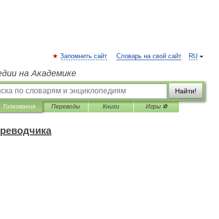
Запомнить сайт
Словарь на свой сайт
RU
едии на Академике
Найти!
Толкования
Переводы
Книги
Игры ⚽
ереводчика