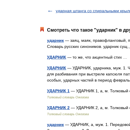
ударная штанга со спиральными кры
Смотреть что такое "ударник" в др
ударник
— заяц, маяк, правофланговый, пе
Словарь русских синонимов. ударник сущ.,
УДАРНИК
— то же, что акцентный стих 
УДАРНИК
— УДАРНИК, ударника, муж. 1. Ч
для разбивания при выстреле капсюля патро
особых, ударных частей в период февра
УДАРНИК 1
— УДАРНИК 1, а, м. Толковый 
Толковый словарь Ожегова
УДАРНИК 2
— УДАРНИК 2, а, м. Толковый 
Толковый словарь Ожегова
ударник
— УДАРНИК, а, муж. 1. Передовой