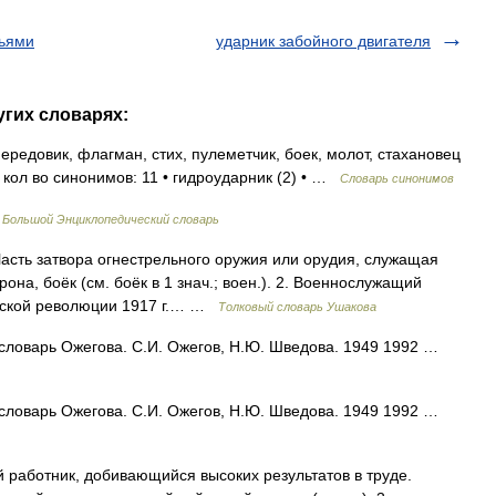
льями
ударник забойного двигателя
угих словарях:
редовик, флагман, стих, пулеметчик, боек, молот, стахановец
 кол во синонимов: 11 • гидроударник (2) • …
Словарь синонимов
…
Большой Энциклопедический словарь
асть затвора огнестрельного оружия или орудия, служащая
на, боёк (см. боёк в 1 знач.; воен.). 2. Военнослужащий
льской революции 1917 г.… …
Толковый словарь Ушакова
словарь Ожегова. С.И. Ожегов, Н.Ю. Шведова. 1949 1992 …
словарь Ожегова. С.И. Ожегов, Н.Ю. Шведова. 1949 1992 …
 работник, добивающийся высоких результатов в труде.