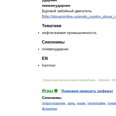
ударник
пневмоударник
Буровой
забойный
двигатель
[
http:
//
slovarionline
.
ru
/
anglo
_
russkiy
_
slovar
_
Тематики
нефтегазовая
промышленность
Синонимы
пневмоударник
EN
hammer
Справочник
технического
переводчика
. –
Интент
.
20
Игры ⚽
Поможем написать реферат
Синонимы
:
гидроударник
,
заяц
,
маяк
,
передовик
,
пнев
флагман