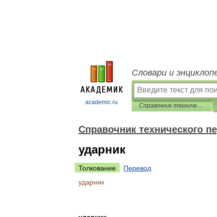
Словари и энциклоп
academic.ru
Справочник технического переводчика
Справочник технического п
ударник
Толкование
Перевод
ударник