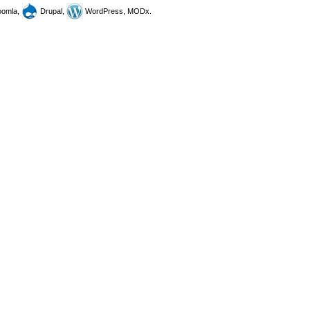
omla,
Drupal,
WordPress, MODx.