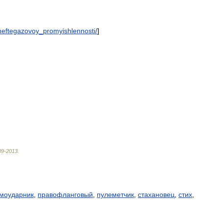
neftegazovoy
_
promyishlennosti
/
]
09
-
2013
.
моударник
,
правофланговый
,
пулеметчик
,
стахановец
,
стих
,