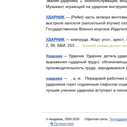
Звание ударника. 2. Военнослужащий, вход
Музыкант, играющий на ударном инструме
УДАРНИК
— (Pellet) часть затвора винтов
выстреле капсюля (капсюльной втулки) пат
Государственное Военно морское Издат
УДАРНИК
— комтруда. Жарг. угол., арест.
2, 96; ББИ, 253 …
Большой словарь русских пог
Ударник
— Ударник: Ударник деталь ударн
выражения «ударный труд») обозначающе
производительность труда, зародившееся
ударник
— , а, м. Передовой работник с
ударников горят подлинным пафосом социал
лучшие ученики ударники вступают в пион
© Академик, 2000-2026
Обратная связь:
Техподдерж
👣 Путешествия